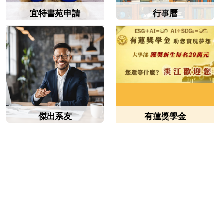
宜特書苑申請
行事曆
傑出系友
有蓮獎學金