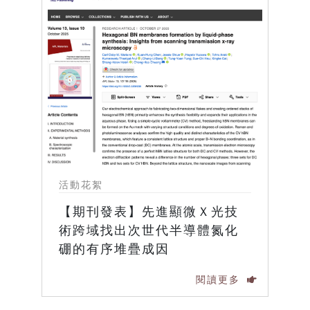
活動花絮
【期刊發表】先進顯微Ｘ光技
術跨域找出次世代半導體氮化
硼的有序堆疊成因
閱讀更多