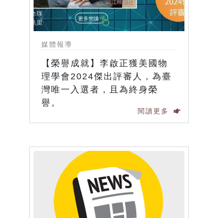
媒體報導
【榮譽成就】李啟正獲美國物
理學會2024傑出評審人，為臺
灣唯一入選者，且為終身榮
譽。
閱讀更多