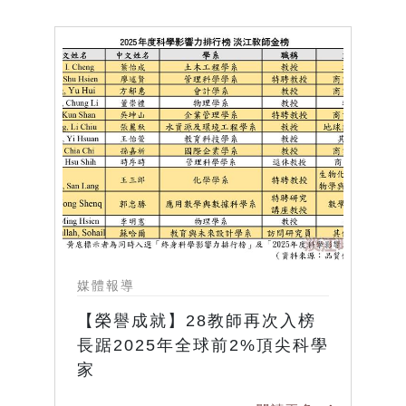
媒體報導
【榮譽成就】28教師再次入榜
長踞2025年全球前2%頂尖科學
家