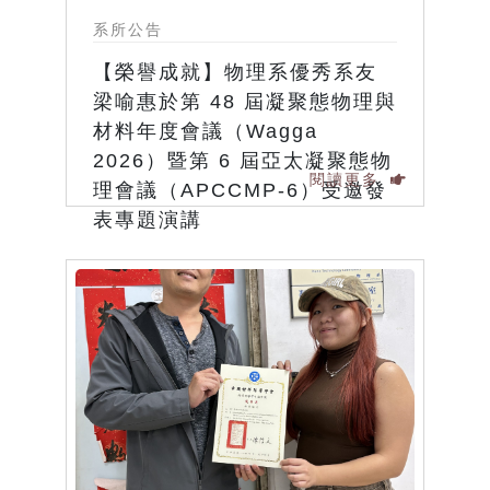
系所公告
【榮譽成就】物理系優秀系友
梁喻惠於第 48 屆凝聚態物理與
材料年度會議（Wagga
2026）暨第 6 屆亞太凝聚態物
閱讀更多
理會議（APCCMP-6）受邀發
表專題演講