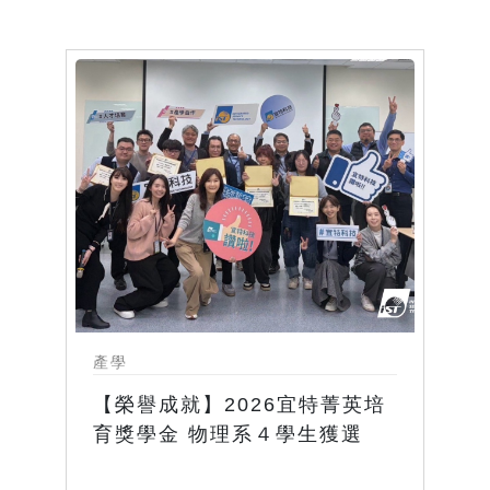
產學
【榮譽成就】2026宜特菁英培
育獎學金 物理系４學生獲選