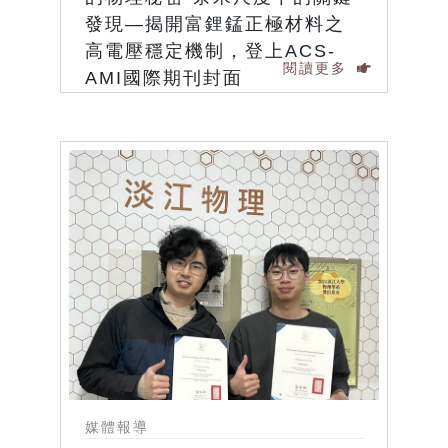
發現—揭開富鋰錳正極材料之
高電壓穩定機制，登上ACS-
閱讀更多
AMI國際期刊封面
媒體報導