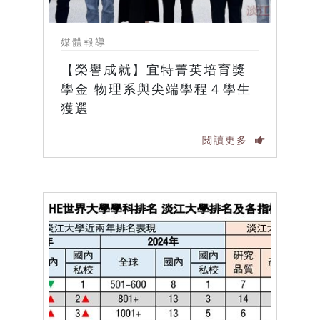
媒體報導
【榮譽成就】宜特菁英培育獎
學金 物理系與尖端學程４學生
獲選
閱讀更多