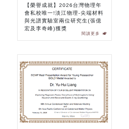
【榮譽成就】2026台灣物理年
會私校唯一!淡江物理-尖端材料
與光譜實驗室兩位研究生(張億
宏及李奇峰)獲獎
閱讀更多