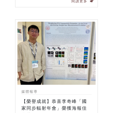
閱讀更多
媒體報導
【榮譽成就】恭喜李奇峰「國
家同步輻射年會」榮獲海報佳