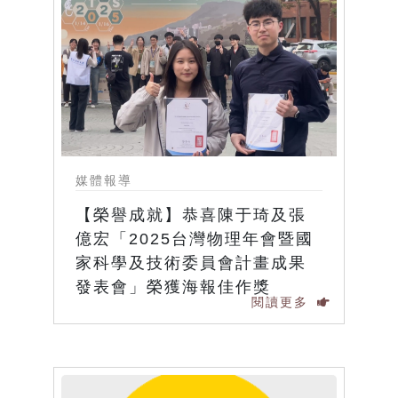
媒體報導
【榮譽成就】恭喜陳于琦及張
億宏「2025台灣物理年會暨國
家科學及技術委員會計畫成果
發表會」榮獲海報佳作獎
閱讀更多