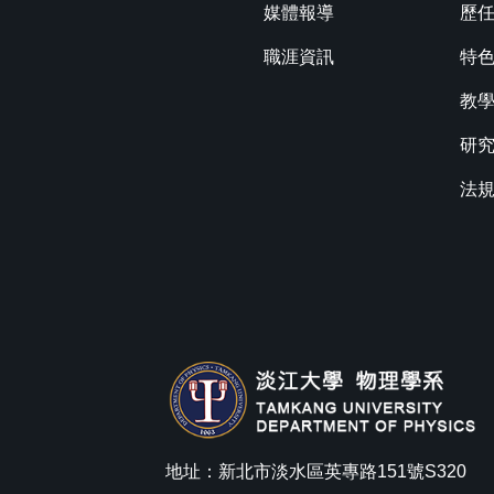
媒體報導
歷
職涯資訊
特
教
研
法
地址：新北市淡水區英專路151號S320