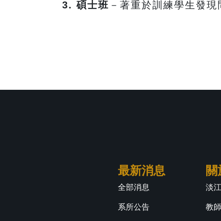
3. 碩士班
－著重於訓練學生發現
最新消息
關
全部消息
淡
系所公告
教