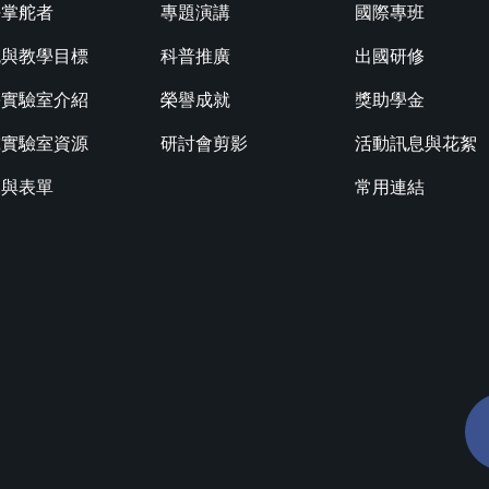
任掌舵者
專題演講
國際專班
色與教學目標
科普推廣
出國研修
學實驗室介紹
榮譽成就
獎助學金
究實驗室資源
研討會剪影
活動訊息與花絮
規與表單
常用連結