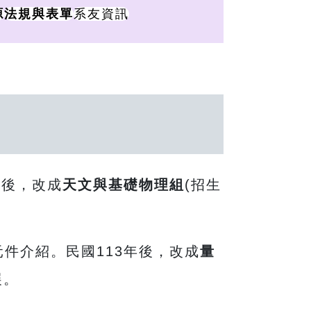
系友資訊
源
法規與表單
年後，改成
天文與基礎物理組
(招生
件介紹。民國113年後，改成
量
展。