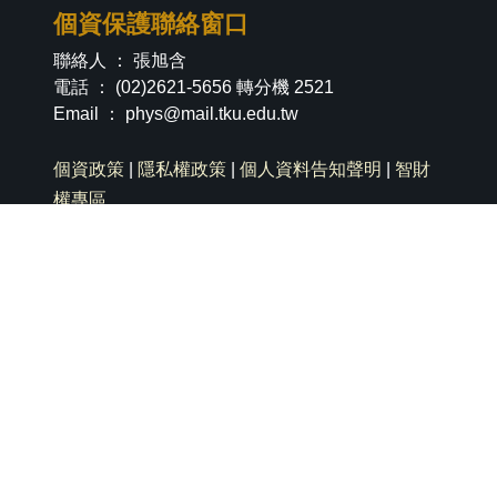
個資保護聯絡窗口
聯絡人 ： 張旭含
電話 ： (02)2621-5656 轉分機 2521
Email ：
phys@mail.tku.edu.tw
個資政策
|
隱私權政策
|
個人資料告知聲明
|
智財
權專區
社群分享
淡江新生專區