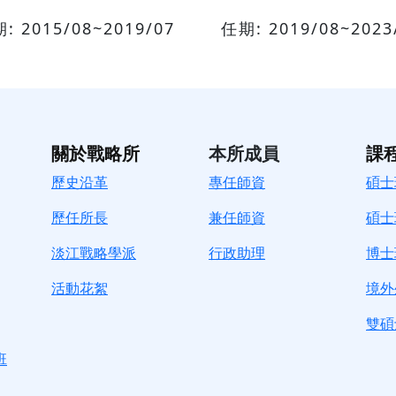
: 2015/08~2019/07
任期: 2019/08~2023
關於戰略所
本所成員
課
歷史沿革
專任師資
碩士
歷任所長
兼任師資
碩士
淡江戰略學派
行政助理
博士
活動花絮
境外
雙碩
班