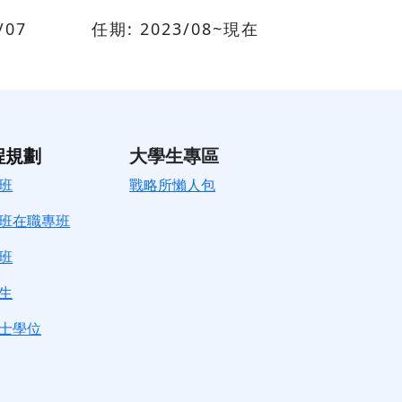
/07
任期: 2023/08~現在
程規劃
大學生專區
班
戰略所懶人包
班在職專班
班
生
士學位