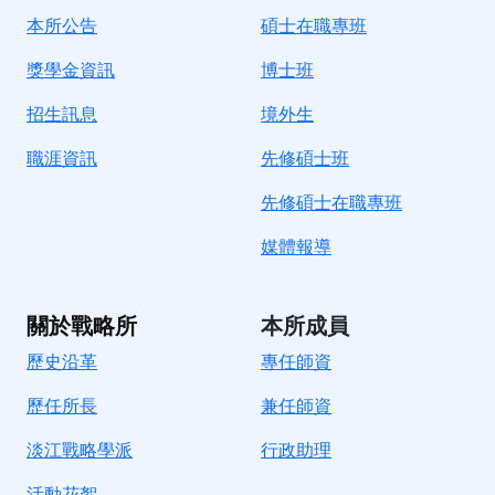
本所公告
碩士在職專班
獎學金資訊
博士班
招生訊息
境
外生
職涯資訊
先修碩士班
先修碩士在職專班
媒體報導
關於戰略所
本所成員
歷史沿革
專任師資
歷任所長
兼任師資
淡江戰略學派
行政助理
活動花絮