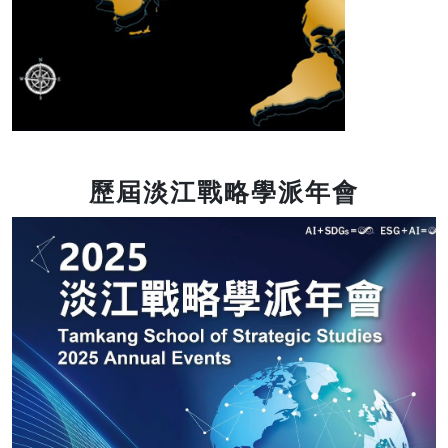
歷屆淡江戰略學派年會