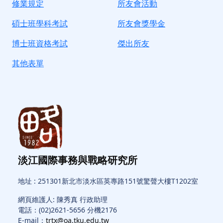
修業規定
所友會活動
碩士班學科考試
所友會獎學金
博士班資格考試
傑出所友
其他表單
淡江國際事務與戰略研究所
地址 : 251301新北市淡水區英專路151號驚聲大樓T1202室
網頁維護人: 陳秀真 行政助理
電話：(02)2621-5656 分機2176
E-mail：
trtx@oa.tku.edu.tw