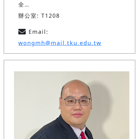
全…
辦公室: T1208
Email:
wongmh@mail.tku.edu.tw