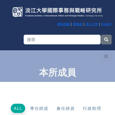
網站地圖
|
教務處
|
淡江大學
|
English
本所成員
ALL
專任師資
兼任師資
行政助理