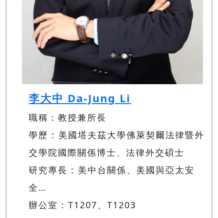
李大中 Da-Jung Li
職稱：教授兼所長
學歷 : 美國塔夫茲大學佛萊契爾法律暨外
交學院國際關係博士、法律外交碩士
研究專長 : 美中台關係、美國與亞太安
全…
辦公室 : T1207、T1203