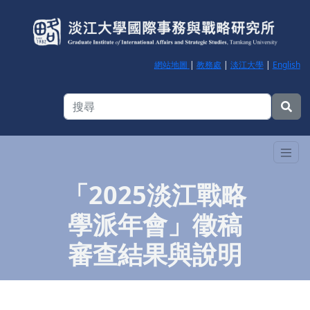
網站地圖
|
教務處
|
淡江大學
|
English
「2025淡江戰略
學派年會」徵稿
審查結果與說明