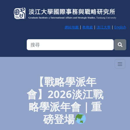
網站地圖
|
教務處
|
淡江大學
|
English
【戰略學派年
會】2026淡江戰
略學派年會｜重
磅登場