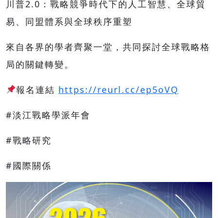
川普2.0：戰略競爭時代下的人工智慧、全球貿
易、同盟體系與全球秩序重塑
來自各界的學者齊聚一堂，共同探討全球戰略格
局的關鍵轉變。
報名連結
https://reurl.cc/ep5oVQ
#淡江戰略學派年會
#戰略研究
#國際關係