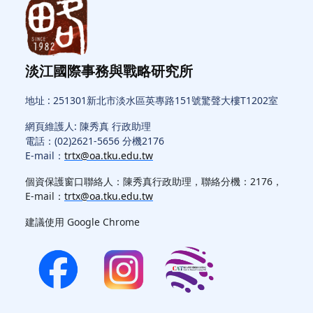
淡江國際事務與戰略研究所
地址 : 251301新北市淡水區英專路151號驚聲大樓T1202室
網頁維護人: 陳秀真 行政助理
電話：(02)2621-5656 分機2176
E-mail：
trtx@oa.tku.edu.tw
個資保護窗口聯絡人：陳秀真行政助理，聯絡分機：2176，
E-mail：
trtx@oa.tku.edu.tw
建議使用 Google Chrome