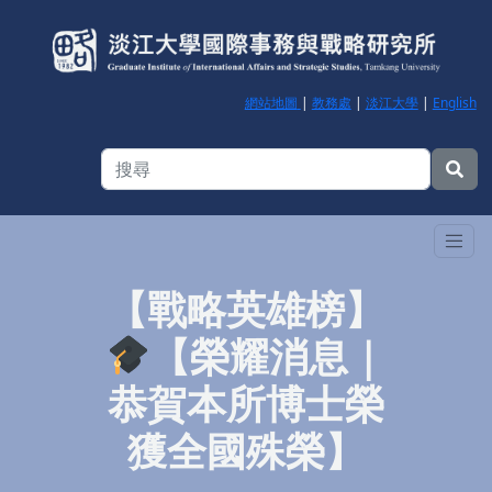
網站地圖
|
教務處
|
淡江大學
|
English
【戰略英雄榜】
【榮耀消息｜
恭賀本所博士榮
獲全國殊榮】