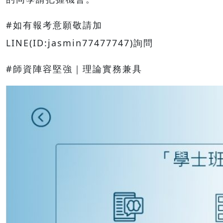
#如有報考意願敬請加
LINE(ID:jasmin77477747)詢問
#師資陣容堅強｜理論實務兼具