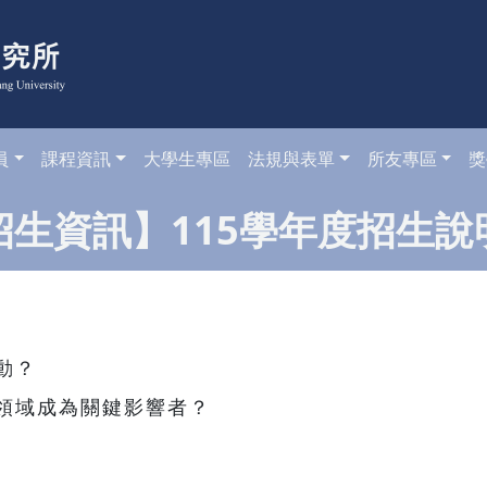
員
課程資訊
大學生專區
法規與表單
所友專區
獎
招生資訊】115學年度招生說
動？
領域成為關鍵影響者？