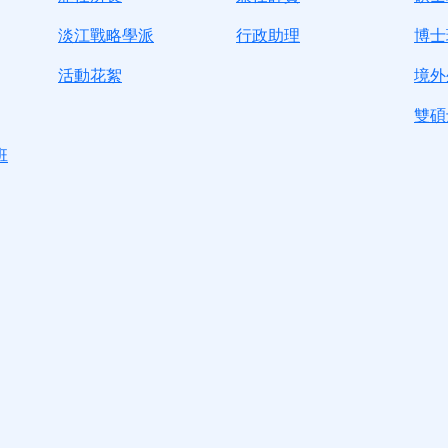
淡江戰略學派
行政助理
博士
活動花絮
境外
雙碩
班