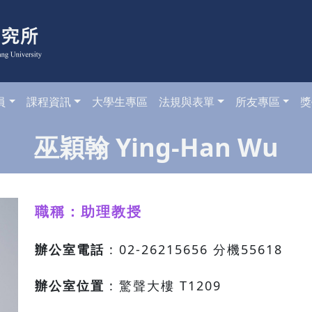
員
課程資訊
大學生專區
法規與表單
所友專區
獎
巫穎翰 Ying-Han Wu
職稱：助理教授
辦公室電話
: 02-26215656 分機55618
辦公室位置
: 驚聲大樓 T1209