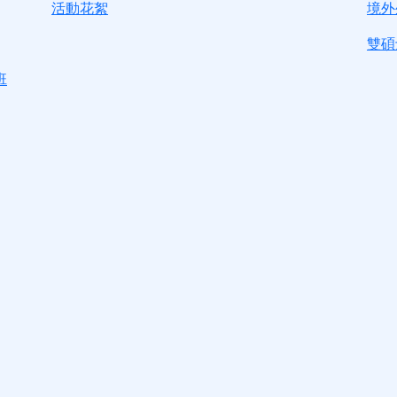
活動花絮
境外
雙碩
班