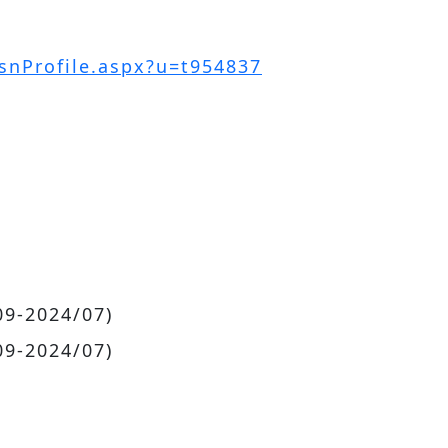
PsnProfile.aspx?u=t954837
2024/07)
2024/07)